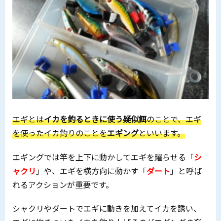
エギとは
イカを釣るときに使う疑似餌
のことで、エギ
を使ったイカ釣りのことを
エギング
といいます。
エギングでは竿を上下に動かしてエギを躍らせる「
シ
ャクリ
」や、エギを横方向に動かす「
ダート
」と呼ば
れるアクションが重要です。
シャクリやダートでエギに動きを加えてイカを誘い、