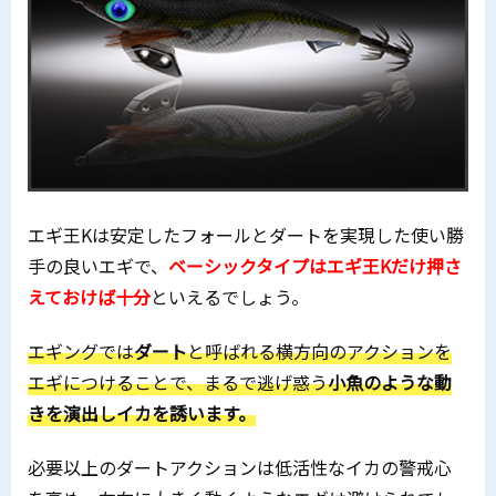
エギ王Kは安定したフォールとダートを実現した使い勝
手の良いエギで、
ベーシックタイプはエギ王Kだけ押さ
えておけば十分
といえるでしょう。
エギングでは
ダート
と呼ばれる横方向のアクションを
エギにつけることで、まるで逃げ惑う
小魚のような動
きを演出しイカを誘います。
必要以上のダートアクションは低活性なイカの警戒心