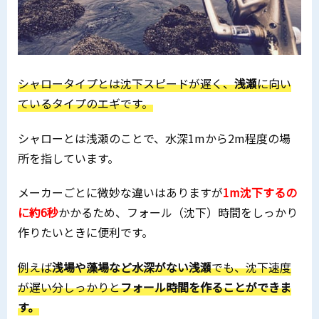
シャロータイプとは沈下スピードが遅く、
浅瀬
に向い
ているタイプのエギです。
シャローとは浅瀬のことで、水深1mから2m程度の場
所を指しています。
メーカーごとに微妙な違いはありますが
1m沈下するの
に約6秒
かかるため、フォール（沈下）時間をしっかり
作りたいときに便利です。
例えば
浅場や藻場など水深がない浅瀬
でも、沈下速度
が遅い分しっかりと
フォール時間を作ることができま
す。