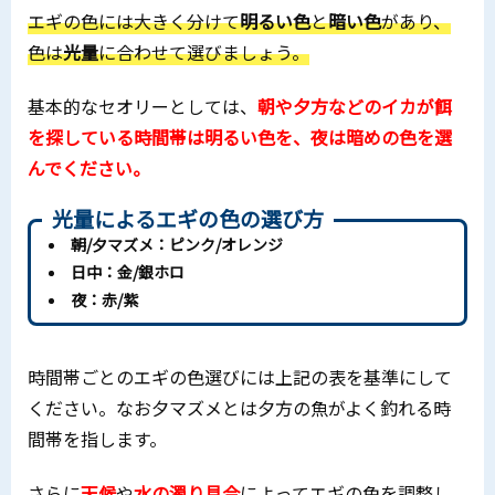
エギの色には大きく分けて
明るい色
と
暗い色
があり、
色は
光量
に合わせて選びましょう。
基本的なセオリーとしては、
朝や夕方などのイカが餌
を探している時間帯は明るい色を、夜は暗めの色を選
んでください。
光量によるエギの色の選び方
朝/夕マズメ：ピンク/オレンジ
日中：金/銀ホロ
夜：赤/紫
時間帯ごとのエギの色選びには上記の表を基準にして
ください。なお夕マズメとは夕方の魚がよく釣れる時
間帯を指します。
さらに
天候
や
水の濁り具合
によってエギの色を調整し