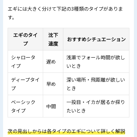
エギには大きく分けて下記の3種類のタイプがありま
す。
エギのタイ
沈下
おすすめシチュエーション
プ
速度
シャロータ
浅瀬でフォール時間が欲し
遅め
イプ
いとき
ディープタイ
深い場所・飛距離が欲しい
早め
プ
とき
ベーシック
一投目・イカが居るか探り
中間
タイプ
たいとき
次の見出しからは各タイプのエギについて詳しく解説