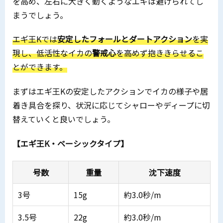
を高め、左右に大きく動くようなエギは避けられてし
まうでしょう。
エギ王Kでは
安定したフォールとダートアクション
を実
現し、低活性なイカの
警戒心
を高めず抱ききらせるこ
とができます。
まずはエギ王Kの安定したアクションでイカの様子や居
着き具合を探り、状況に応じてシャローやディープに切
替えていくと良いでしょう。
【エギ王K・ベーシックタイプ】
号数
重量
沈下速度
3号
15g
約3.0秒/m
3.5号
22g
約3.0秒/m