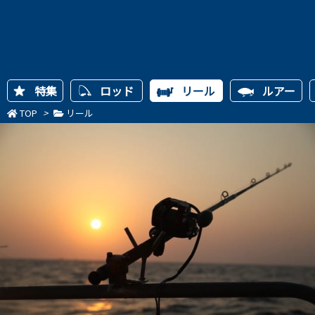
特集
ロッド
リール
ルアー
TOP
>
リール