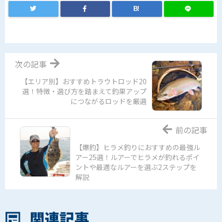
B!
次の記事
【エリア別】おすすめトラウトロッド20
選！特徴・選び方を踏まえて釣果アップ
につながるロッドを厳選
前の記事
【爆釣】ヒラメ釣りにおすすめの最強ル
アー25選！ルアーでヒラメが釣れるポイ
ントや最適なルアーを選ぶ2ステップを
解説
関連記事