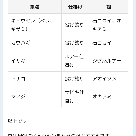
魚種
仕掛け
餌
キュウセン（ベラ、
石ゴカイ、オ
投げ釣り
ギザミ）
キアミ
カワハギ
投げ釣り
石ゴカイ
ルアー仕
イサキ
ジグ系ルアー
掛け
アナゴ
投げ釣り
アオイソメ
サビキ仕
マアジ
オキアミ
掛け
以上です。
夏は
早朝にキュウセンを狙うのがおすすめ
です。