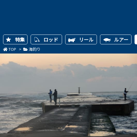
特集
ロッド
リール
ルアー
TOP
>
海釣り