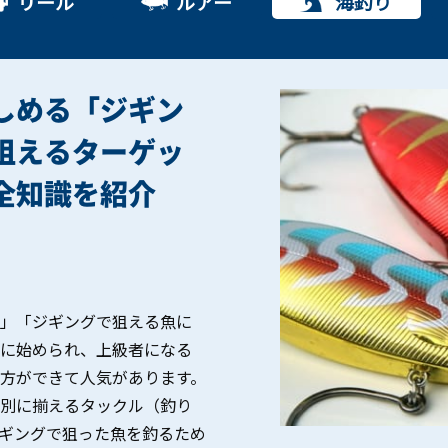
リール
ルアー
海釣り
しめる「ジギン
狙えるターゲッ
全知識を紹介
」「ジギングで狙える魚に
に始められ、上級者になる
方ができて人気があります。
別に揃えるタックル（釣り
ギングで狙った魚を釣るため