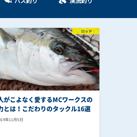
バス釣り
渓流釣り
ロッド
人がこよなく愛するMCワークスの
力とは！こだわりのタックル16選
019年11月5日