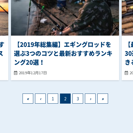
す
【2019年総集編】エギングロッドを
【
ス
選ぶ3つのコツと最新おすすめランキ
3
ング20選！
き
2019年12月17日
2
«
‹
1
2
3
›
»