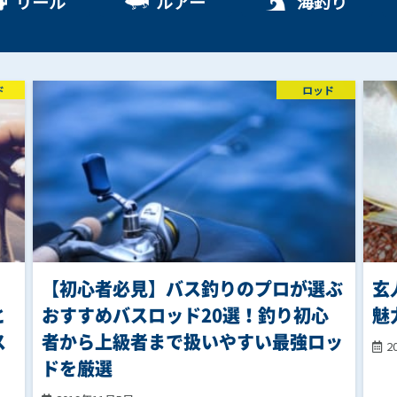
リール
ルアー
海釣り
ド
ロッド
【初心者必見】バス釣りのプロが選ぶ
玄
と
おすすめバスロッド20選！釣り初心
魅
ス
者から上級者まで扱いやすい最強ロッ
2
ドを厳選