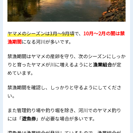
ヤマメのシーズンは3月～9月頃
で、
10月～2月の間は禁
漁期間
になる河川が多いです。
禁漁期間はヤマメの産卵を守り、次のシーズンにしっか
りと育ったヤマメが川に増えるようにと
漁業組合
が定
めています。
禁漁期間を確認し、しっかりと守るようにしてくださ
い。
また管理釣り場や釣り堀を除き、河川でのヤマメ釣り
には「
遊魚券
」が必要な場合が多いです。
遊魚券は漁業組合が発行しているもので、漁業組合が